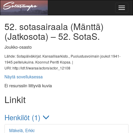
Toggl
naviga
52. sotasairaala (Mänttä)
(Jatkosota)
– 52. SotaS.
Joukko-osasto
Lähde: Sotapäiväkirjat. Kansallisarkisto., Puolustusvoimain joukot 1941-
1945 peitelukuina. Koonnut Pentti Kopsa. |
URI: http://ldf.fi/warsa/actors/actor_12108
Näytä sovelluksessa
Ei resurssiin liittyviä kuvia
Linkit
Henkilöt (1)
Mäkelä, Erkki