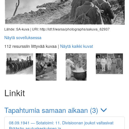
Lähde: SA-kuva |
URI: http://ldf.fi/warsa/photographs/sakuva_62937
Näytä sovelluksessa
112 resurssiin liittyvää kuvaa
|
Näytä kaikki kuvat
Linkit
Tapahtumia samaan aikaan (3)
08.09.1941 — Sotatoimi: 11. Divisioonan joukot valtasivat
Prääsän asutuskeskuksen ja…