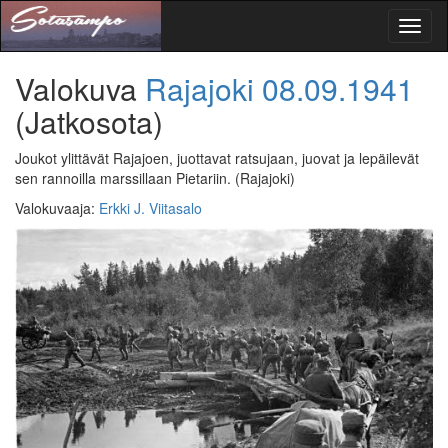
Toggl
naviga
Valokuva
Rajajoki
08.09.1941
(Jatkosota)
Joukot ylittävät Rajajoen, juottavat ratsujaan, juovat ja lepäilevät
sen rannoilla marssillaan Pietariin.
(Rajajoki)
Valokuvaaja
:
Erkki J. Viitasalo