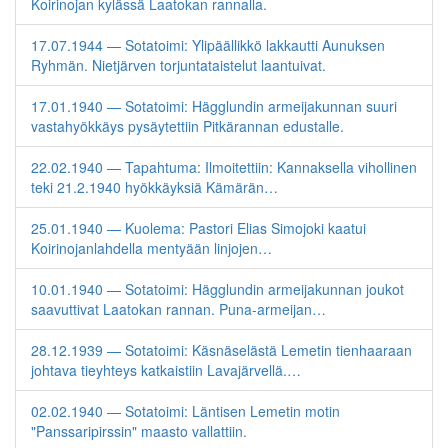
Koirinojan kylässä Laatokan rannalla.
17.07.1944 — Sotatoimi: Ylipäällikkö lakkautti Aunuksen
Ryhmän. Nietjärven torjuntataistelut laantuivat.
17.01.1940 — Sotatoimi: Hägglundin armeijakunnan suuri
vastahyökkäys pysäytettiin Pitkärannan edustalle.
22.02.1940 — Tapahtuma: Ilmoitettiin: Kannaksella vihollinen
teki 21.2.1940 hyökkäyksiä Kämärän…
25.01.1940 — Kuolema: Pastori Elias Simojoki kaatui
Koirinojanlahdella mentyään linjojen…
10.01.1940 — Sotatoimi: Hägglundin armeijakunnan joukot
saavuttivat Laatokan rannan. Puna-armeijan…
28.12.1939 — Sotatoimi: Käsnäselästä Lemetin tienhaaraan
johtava tieyhteys katkaistiin Lavajärvellä.…
02.02.1940 — Sotatoimi: Läntisen Lemetin motin
"Panssaripirssin" maasto vallattiin.