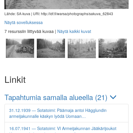
Lähde: SA-kuva |
URI: http://ldf.fi/warsa/photographs/sakuva_62843
Näytä sovelluksessa
7 resurssiin liittyvää kuvaa
|
Näytä kaikki kuvat
Linkit
Tapahtumia samalla alueella (21)
31.12.1939 — Sotatoimi: Päämaja antoi Hägglundin
armeijakunnalle käskyn lyödä Uomaan…
16.07.1941 — Sotatoimi: VI Armeijakunnan Jääkärijoukot