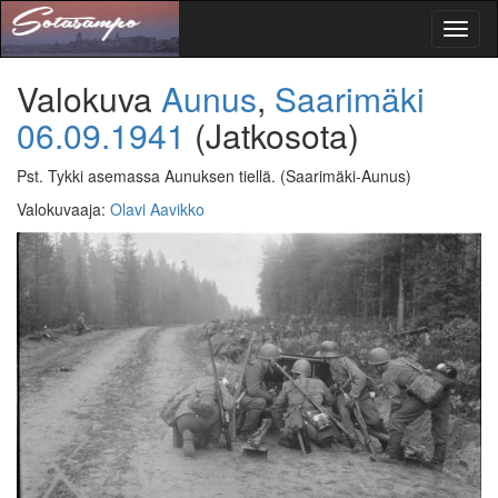
Toggl
naviga
Valokuva
Aunus
,
Saarimäki
06.09.1941
(Jatkosota)
Pst. Tykki asemassa Aunuksen tiellä.
(Saarimäki-Aunus)
Valokuvaaja
:
Olavi Aavikko