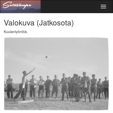
Toggl
naviga
Valokuva
(Jatkosota)
Kuulantyöntöä.