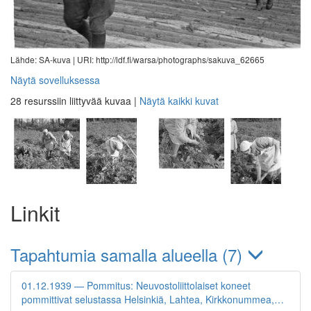
Lähde: SA-kuva |
URI: http://ldf.fi/warsa/photographs/sakuva_62665
Näytä sovelluksessa
28 resurssiin liittyvää kuvaa
|
Näytä kaikki kuvat
Linkit
Tapahtumia samalla alueella (7)
01.12.1939 — Pommitus: Neuvostoliittolaiset koneet
pommittivat selustassa Helsinkiä, Lahtea, Kirkkonummea,…