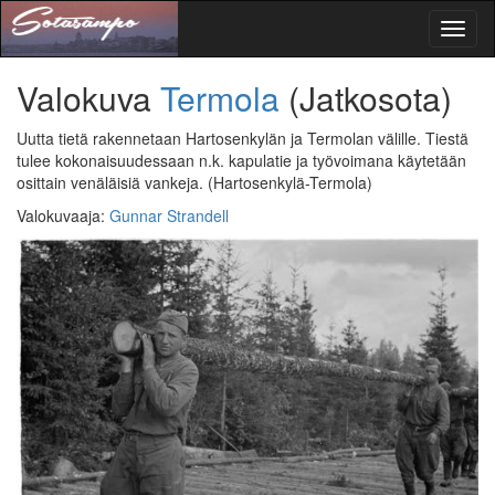
Toggl
naviga
Valokuva
Termola
(Jatkosota)
Uutta tietä rakennetaan Hartosenkylän ja Termolan välille. Tiestä
tulee kokonaisuudessaan n.k. kapulatie ja työvoimana käytetään
osittain venäläisiä vankeja.
(Hartosenkylä-Termola)
Valokuvaaja
:
Gunnar Strandell