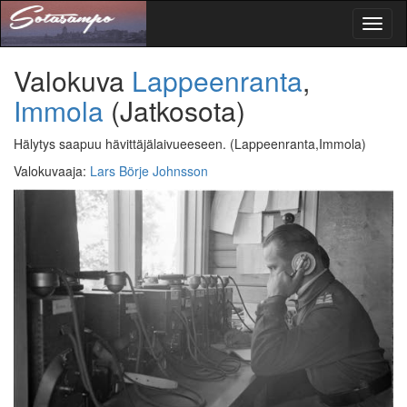
Toggl
naviga
Valokuva
Lappeenranta
,
Immola
(Jatkosota)
Hälytys saapuu hävittäjälaivueeseen.
(Lappeenranta,Immola)
Valokuvaaja
:
Lars Börje Johnsson