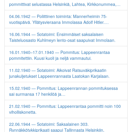
pommittivat selustassa Helsinkiä, Lahtea, Kirkkonummea,…
04.06.1942 — Poliittinen toiminta: Mannerheimin 75-
vuotispäivä. Yllätysvieraana Immolassa Adolf Hitler.…
16.06.1944 — Sotatoimi: Ensimmäiset saksalaisen
Taisteluosasto Kuhlmeyn lento-osat saapuivat Immolaan.
16.01.1940–17.01.1940 — Pommitus: Lappeenrantaa
pommitettiin. Kuusi kuoli ja neljä vammautui.
11.02.1940 — Sotatoimi: Aikoivat Ratsuväkiprikaatin
junakuljetukset Lappeenrannasta Laatokan Karjalaan.
15.02.1940 — Pommitus: Lappeenrannan pommituksessa
sai surmansa 17 henkilöä ja…
21.02.1940 — Pommitus: Lappeenrantaa pommitti noin 100
viholliskonetta.
22.06.1944 — Sotatoimi: Saksalainen 303.
Rynnäkkötykkiprikaati saapui Tallinnasta Helsinkiin,