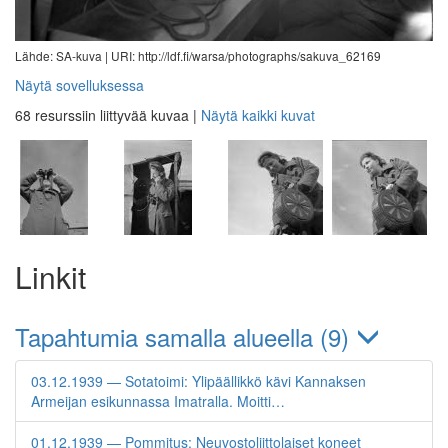
Lähde: SA-kuva |
URI: http://ldf.fi/warsa/photographs/sakuva_62169
Näytä sovelluksessa
68 resurssiin liittyvää kuvaa
|
Näytä kaikki kuvat
Linkit
Tapahtumia samalla alueella (9)
03.12.1939 — Sotatoimi: Ylipäällikkö kävi Kannaksen
Armeijan esikunnassa Imatralla. Moitti…
01.12.1939 — Pommitus: Neuvostoliittolaiset koneet