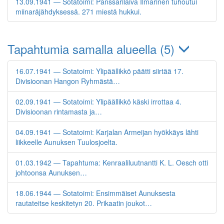
13.09.1941 — Sotatoimi: Panssarilaiva Ilmarinen tuhoutui
miinaräjähdyksessä. 271 miestä hukkui.
Tapahtumia samalla alueella (5)
16.07.1941 — Sotatoimi: Ylipäällikkö päätti siirtää 17.
Divisioonan Hangon Ryhmästä…
02.09.1941 — Sotatoimi: Ylipäällikkö käski irrottaa 4.
Divisioonan rintamasta ja…
04.09.1941 — Sotatoimi: Karjalan Armeijan hyökkäys lähti
liikkeelle Aunuksen Tuulosjoelta.
01.03.1942 — Tapahtuma: Kenraaliluutnantti K. L. Oesch otti
johtoonsa Aunuksen…
18.06.1944 — Sotatoimi: Ensimmäiset Aunuksesta
rautateitse keskitetyn 20. Prikaatin joukot…