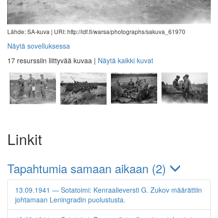
Lähde: SA-kuva |
URI: http://ldf.fi/warsa/photographs/sakuva_61970
Näytä sovelluksessa
17 resurssiin liittyvää kuvaa
|
Näytä kaikki kuvat
Linkit
Tapahtumia samaan aikaan (2)
13.09.1941 — Sotatoimi: Kenraalieversti G. Zukov määrättiin
johtamaan Leningradin puolustusta.