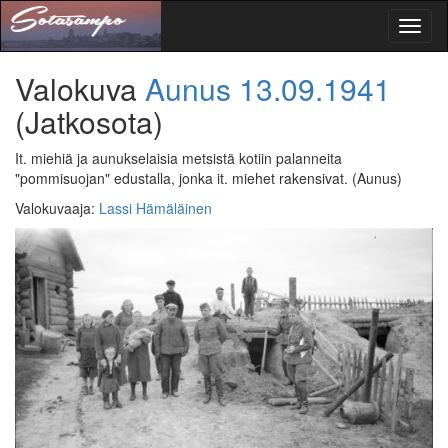
Toggl
naviga
Valokuva
Aunus
13.09.1941
(Jatkosota)
It. miehiä ja aunukselaisia metsistä kotiin palanneita
"pommisuojan" edustalla, jonka it. miehet rakensivat.
(Aunus)
Valokuvaaja
:
Lassi Hämäläinen