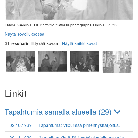
Lähde: SA-kuva |
URI: http://ldf.fi/warsa/photographs/sakuva_61715
Näytä sovelluksessa
31 resurssiin liittyvää kuvaa
|
Näytä kaikki kuvat
Linkit
Tapahtumia samalla alueella (29)
02.10.1939 — Tapahtuma: Viipurissa pimennysharjoitus.
30.11.1939 — Pommitus: Klo 8.52 ilmahälytys Viipurissa ja