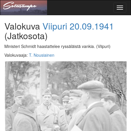
Toggl
naviga
Valokuva
Viipuri
20.09.1941
(Jatkosota)
Ministeri Schmidt haastattelee ryssäläistä vankia.
(Viipuri)
Valokuvaaja
:
T. Nousiainen