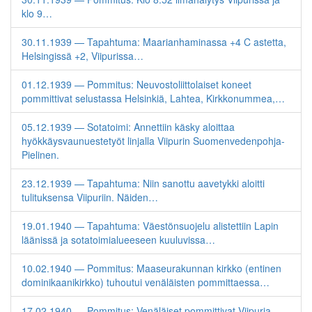
klo 9…
30.11.1939 — Tapahtuma: Maarianhaminassa +4 C astetta,
Helsingissä +2, Viipurissa…
01.12.1939 — Pommitus: Neuvostoliittolaiset koneet
pommittivat selustassa Helsinkiä, Lahtea, Kirkkonummea,…
05.12.1939 — Sotatoimi: Annettiin käsky aloittaa
hyökkäysvaunuestetyöt linjalla Viipurin Suomenvedenpohja-
Pielinen.
23.12.1939 — Tapahtuma: Niin sanottu aavetykki aloitti
tulituksensa Viipuriin. Näiden…
19.01.1940 — Tapahtuma: Väestönsuojelu alistettiin Lapin
läänissä ja sotatoimialueeseen kuuluvissa…
10.02.1940 — Pommitus: Maaseurakunnan kirkko (entinen
dominikaanikirkko) tuhoutui venäläisten pommittaessa…
17.02.1940 — Pommitus: Venäläiset pommittivat Viipuria