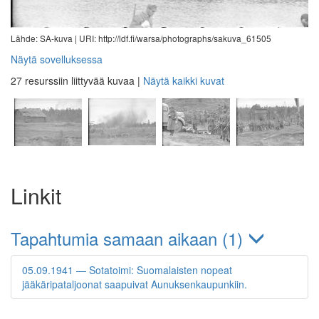
Lähde: SA-kuva |
URI: http://ldf.fi/warsa/photographs/sakuva_61505
Näytä sovelluksessa
27 resurssiin liittyvää kuvaa
|
Näytä kaikki kuvat
Linkit
Tapahtumia samaan aikaan (1)
05.09.1941 — Sotatoimi: Suomalaisten nopeat
jääkäripataljoonat saapuivat Aunuksenkaupunkiin.