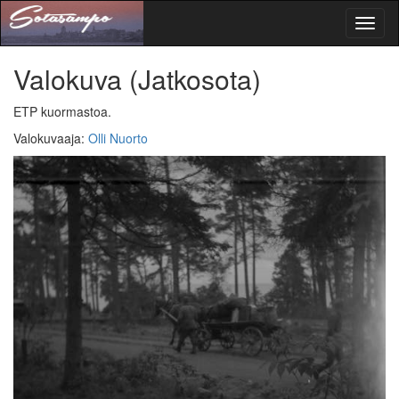
Toggl
naviga
Valokuva
(Jatkosota)
ETP kuormastoa.
Valokuvaaja
:
Olli Nuorto