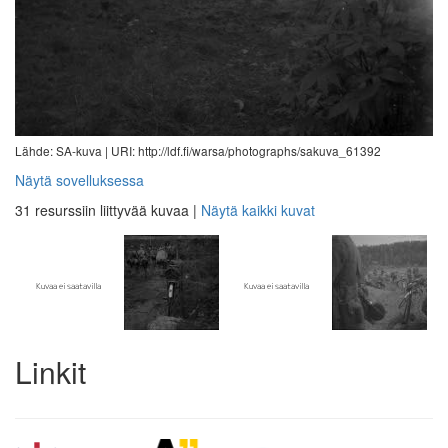
Lähde: SA-kuva |
URI: http://ldf.fi/warsa/photographs/sakuva_61392
Näytä sovelluksessa
31 resurssiin liittyvää kuvaa
|
Näytä kaikki kuvat
Linkit