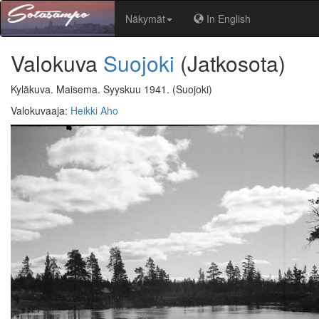
Näkymät
In English
Valokuva
Suojoki
(Jatkosota)
Kyläkuva. Maisema. Syyskuu 1941.
(Suojoki)
Valokuvaaja
:
Heikki Aho