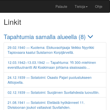
Palaute
Tietoja
Ohje
Linkit
Tapahtumia samalla alueella (8)
29.02.1940 — Kuolema: Elokuvaohjaaja Veikko Nyyrikki
Tapiovaara kaatui Suistamon Korpijärvellä.
12.03.1942–13.03.1942 — Tapahtuma: Yli 300-miehinen
everstiluutnantti Ali Koskimaan johtama sissiosasto…
24.12.1939 — Sotatoimi: Osasto Pajari puolustukseen
Aittojoella.
02.12.1939 — Sotatoimi: Suojärven Suvilahdesta luovuttiin.
21.08.1941 — Sotatoimi: Etelästä hyökänneet 11.
Divisioonan joukot valtasivat Suvilahden.