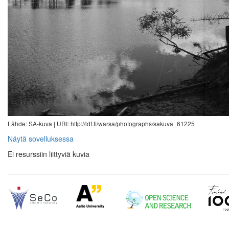
Lähde: SA-kuva |
URI: http://ldf.fi/warsa/photographs/sakuva_61225
Näytä sovelluksessa
Ei resurssiin liittyviä kuvia