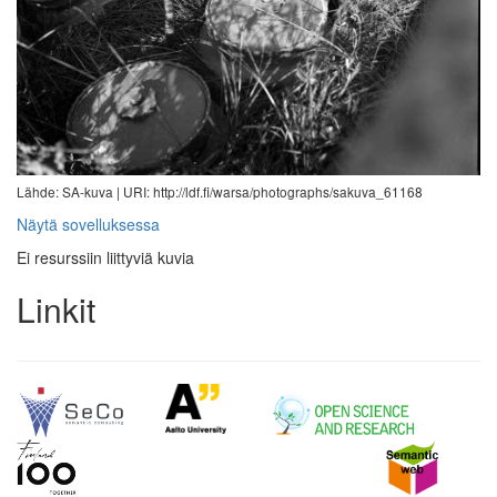
Lähde: SA-kuva |
URI: http://ldf.fi/warsa/photographs/sakuva_61168
Näytä sovelluksessa
Ei resurssiin liittyviä kuvia
Linkit