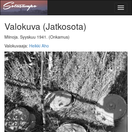
Toggl
naviga
Valokuva
(Jatkosota)
Miinoja. Syyskuu 1941.
(Onkamus)
Valokuvaaja
:
Heikki Aho