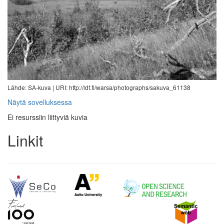
Lähde: SA-kuva |
URI: http://ldf.fi/warsa/photographs/sakuva_61138
Näytä sovelluksessa
Ei resurssiin liittyviä kuvia
Linkit