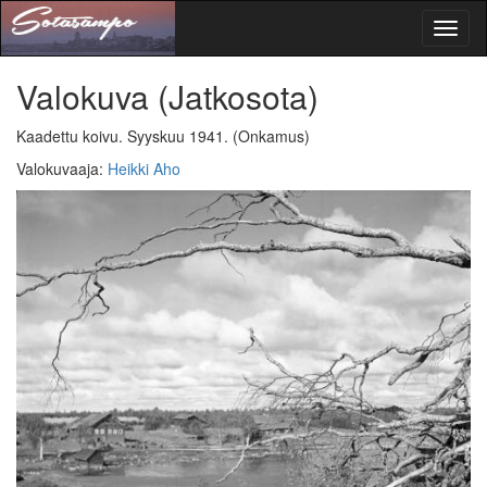
Toggl
naviga
Valokuva
(Jatkosota)
Kaadettu koivu. Syyskuu 1941.
(Onkamus)
Valokuvaaja
:
Heikki Aho