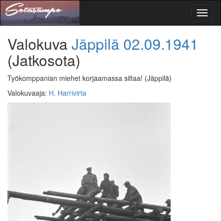
Toggl
naviga
Valokuva
Jäppilä
02.09.1941
(Jatkosota)
Työkomppanian miehet korjaamassa siltaa!
(Jäppilä)
Valokuvaaja
:
H. Harrivirta