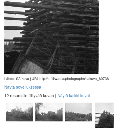
Lähde: SA-kuva |
URI: http://ldf.fi/warsa/photographs/sakuva_60738
Näytä sovelluksessa
12 resurssiin liittyvää kuvaa
|
Näytä kaikki kuvat