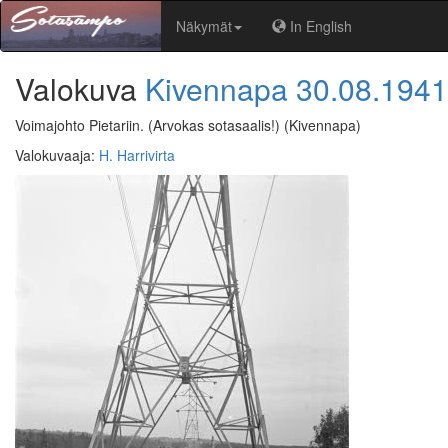
Näkymät
In English
Valokuva
Kivennapa
30.08.1941
Voimajohto Pietariin. (Arvokas sotasaalis!)
(Kivennapa)
Valokuvaaja
:
H. Harrivirta