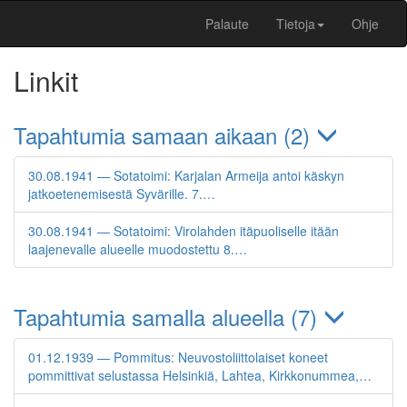
Palaute
Tietoja
Ohje
Linkit
Tapahtumia samaan aikaan (2)
30.08.1941 — Sotatoimi: Karjalan Armeija antoi käskyn
jatkoetenemisestä Syvärille. 7.…
30.08.1941 — Sotatoimi: Virolahden itäpuoliselle itään
laajenevalle alueelle muodostettu 8.…
Tapahtumia samalla alueella (7)
01.12.1939 — Pommitus: Neuvostoliittolaiset koneet
pommittivat selustassa Helsinkiä, Lahtea, Kirkkonummea,…