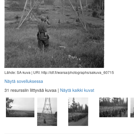
Lähde: SA-kuva |
URI: http://ldf.fi/warsa/photographs/sakuva_60715
Näytä sovelluksessa
31 resurssiin liittyvää kuvaa
|
Näytä kaikki kuvat