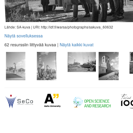
Lähde: SA-kuva |
URI: http://ldf.fi/warsa/photographs/sakuva_60632
Näytä sovelluksessa
62 resurssiin liittyvää kuvaa
|
Näytä kaikki kuvat