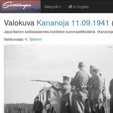
Näkymät
In English
Valokuva
Kananoja
11.09.1941
Japanilainen sotilasasiamies koettelee automaattikivääriä.
(Kananoja
Valokuvaaja
:
K. Sjöblom