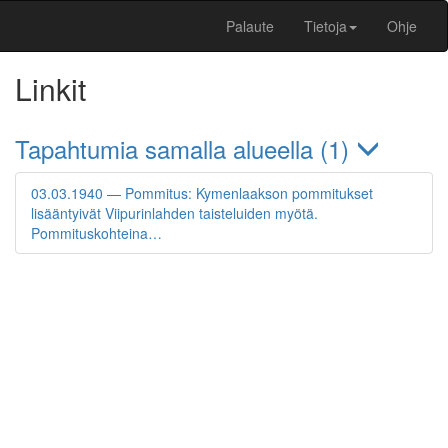
Palaute
Tietoja
Ohje
Linkit
Tapahtumia samalla alueella (1)
03.03.1940 — Pommitus: Kymenlaakson pommitukset
lisääntyivät Viipurinlahden taisteluiden myötä.
Pommituskohteina…