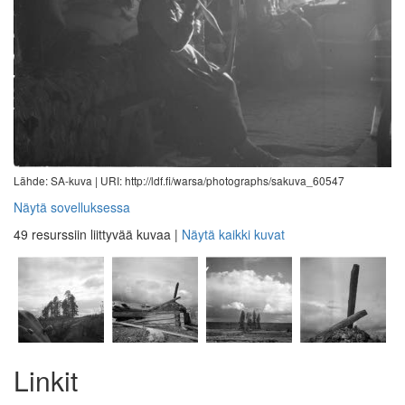
Lähde: SA-kuva |
URI: http://ldf.fi/warsa/photographs/sakuva_60547
Näytä sovelluksessa
49 resurssiin liittyvää kuvaa
|
Näytä kaikki kuvat
Linkit