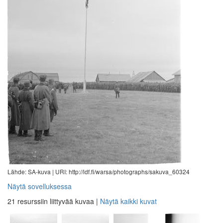
Lähde: SA-kuva |
URI: http://ldf.fi/warsa/photographs/sakuva_60324
Näytä sovelluksessa
21 resurssiin liittyvää kuvaa
|
Näytä kaikki kuvat