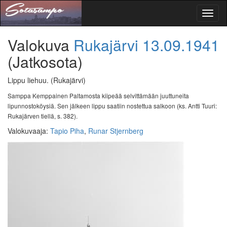
Toggl
naviga
Valokuva
Rukajärvi
13.09.1941
(Jatkosota)
Lippu liehuu.
(Rukajärvi)
Samppa Kemppainen Paltamosta kiipeää selvittämään juuttuneita
lipunnostoköysiä. Sen jälkeen lippu saatiin nostettua salkoon (ks. Antti Tuuri:
Rukajärven tiellä, s. 382).
Valokuvaaja
:
Tapio Piha
,
Runar Stjernberg