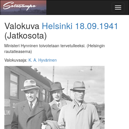
Toggl
naviga
Valokuva
Helsinki
18.09.1941
(Jatkosota)
Ministeri Hynninen toivotetaan tervetulleeksi.
(Helsingin
rautatieasema)
Valokuvaaja
:
K. A. Hyvärinen