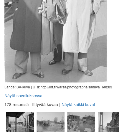
Lähde: SA-kuva |
URI: http://ldf.fi/warsa/photographs/sakuva_60283
Näytä sovelluksessa
178 resurssiin liittyvää kuvaa
|
Näytä kaikki kuvat