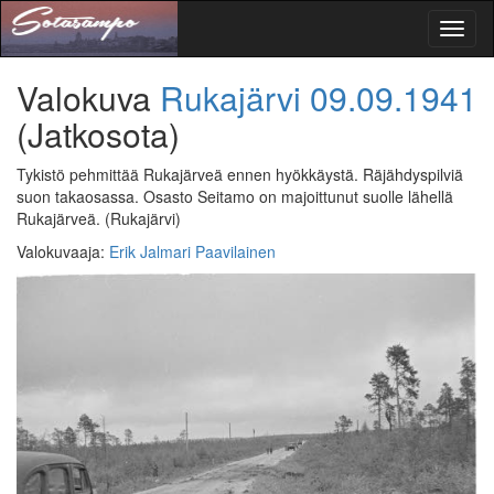
Toggl
naviga
Valokuva
Rukajärvi
09.09.1941
(Jatkosota)
Tykistö pehmittää Rukajärveä ennen hyökkäystä. Räjähdyspilviä
suon takaosassa. Osasto Seitamo on majoittunut suolle lähellä
Rukajärveä.
(Rukajärvi)
Valokuvaaja
:
Erik Jalmari Paavilainen