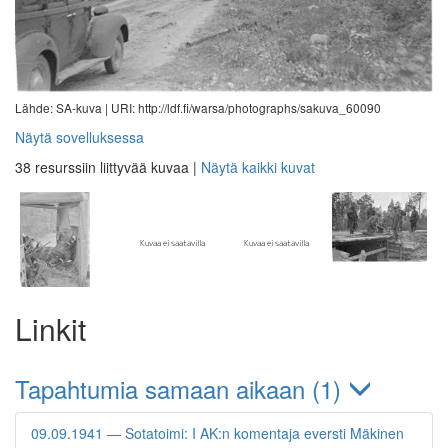
Lähde: SA-kuva |
URI: http://ldf.fi/warsa/photographs/sakuva_60090
Näytä sovelluksessa
38 resurssiin liittyvää kuvaa
|
Näytä kaikki kuvat
Linkit
Tapahtumia samaan aikaan (1)
09.09.1941 — Sotatoimi: I AK:n komentaja eversti Mäkinen