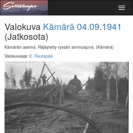
Toggl
naviga
Valokuva
Kämärä
04.09.1941
(Jatkosota)
Kämärän asema. Räjäytetty ryssän ammusjuna.
(Kämärä)
Valokuvaaja
:
E. Rautapää