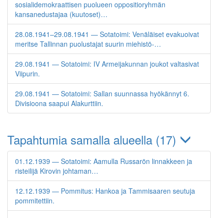
sosialidemokraattisen puolueen oppositioryhmän
kansanedustajaa (kuutoset)…
28.08.1941–29.08.1941 — Sotatoimi: Venäläiset evakuoivat
meritse Tallinnan puolustajat suurin miehistö-…
29.08.1941 — Sotatoimi: IV Armeijakunnan joukot valtasivat
Viipurin.
29.08.1941 — Sotatoimi: Sallan suunnassa hyökännyt 6.
Divisioona saapui Alakurttiin.
Tapahtumia samalla alueella (17)
01.12.1939 — Sotatoimi: Aamulla Russarön linnakkeen ja
risteilijä Kirovin johtaman…
12.12.1939 — Pommitus: Hankoa ja Tammisaaren seutuja
pommitettiin.