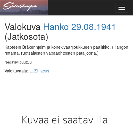
Toggl
naviga
Valokuva
Hanko
29.08.1941
(Jatkosota)
Kapteeni Bråkenhjelm ja konekiväärijoukkueen päällikkö.
(Hangon
rintama, ruotsalaisten vapaaehtoisten pataljoona.)
Negatiivi puuttuu
Valokuvaaja
:
L. Zilliacus