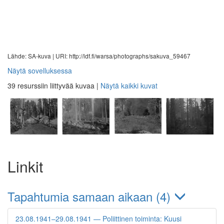
Lähde: SA-kuva |
URI: http://ldf.fi/warsa/photographs/sakuva_59467
Näytä sovelluksessa
39 resurssiin liittyvää kuvaa
|
Näytä kaikki kuvat
Linkit
Tapahtumia samaan aikaan (4)
23.08.1941–29.08.1941 — Poliittinen toiminta: Kuusi