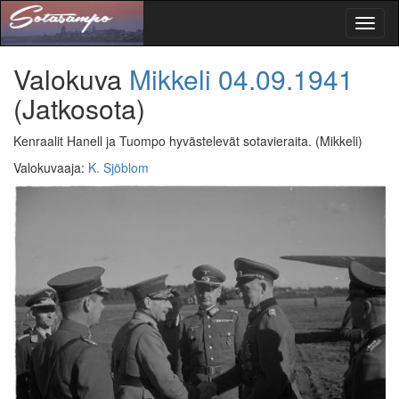
Toggl
naviga
Valokuva
Mikkeli
04.09.1941
(Jatkosota)
Kenraalit Hanell ja Tuompo hyvästelevät sotavieraita.
(Mikkeli)
Valokuvaaja
:
K. Sjöblom