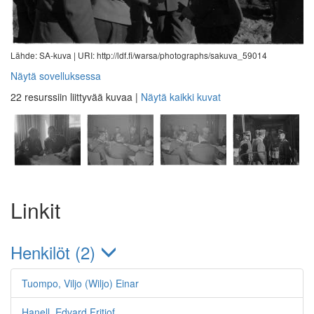
Lähde: SA-kuva |
URI: http://ldf.fi/warsa/photographs/sakuva_59014
Näytä sovelluksessa
22 resurssiin liittyvää kuvaa
|
Näytä kaikki kuvat
Linkit
Henkilöt (2)
Tuompo, Viljo (Wiljo) Einar
Hanell, Edvard Fritjof