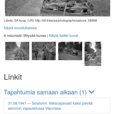
Lähde: SA-kuva |
URI: http://ldf.fi/warsa/photographs/sakuva_58968
Näytä sovelluksessa
6 resurssiin liittyvää kuvaa
|
Näytä kaikki kuvat
Linkit
Tapahtumia samaan aikaan (1)
31.08.1941 — Sotatoimi: Valtausparaati kaksi päivää
aiemmin vapautetussa Viipurissa.