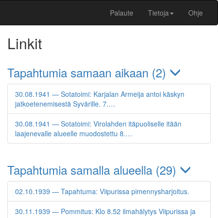
Palaute
Tietoja
Ohje
Linkit
Tapahtumia samaan aikaan (2)
30.08.1941 — Sotatoimi: Karjalan Armeija antoi käskyn
jatkoetenemisestä Syvärille. 7.…
30.08.1941 — Sotatoimi: Virolahden itäpuoliselle itään
laajenevalle alueelle muodostettu 8.…
Tapahtumia samalla alueella (29)
02.10.1939 — Tapahtuma: Viipurissa pimennysharjoitus.
30.11.1939 — Pommitus: Klo 8.52 ilmahälytys Viipurissa ja