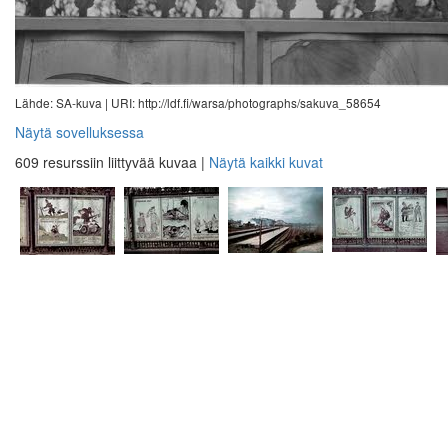
Lähde: SA-kuva |
URI: http://ldf.fi/warsa/photographs/sakuva_58654
Näytä sovelluksessa
609 resurssiin liittyvää kuvaa
|
Näytä kaikki kuvat