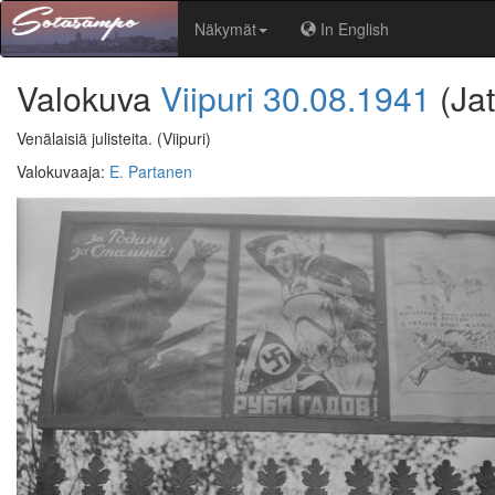
Näkymät
In English
Valokuva
Viipuri
30.08.1941
(Ja
Venälaisiä julisteita.
(Viipuri)
Valokuvaaja
:
E. Partanen