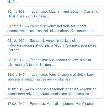
klo 9…
30.11.1939 — Tapahtuma: Maarianhaminassa +4 C astetta,
Helsingissä +2, Viipurissa…
01.12.1939 — Pommitus: Neuvostoliittolaiset koneet
pommittivat selustassa Helsinkiä, Lahtea, Kirkkonummea,…
05.12.1939 — Sotatoimi: Annettiin käsky aloittaa
hyökkäysvaunuestetyöt linjalla Viipurin Suomenvedenpohja-
Pielinen.
23.12.1939 — Tapahtuma: Niin sanottu aavetykki aloitti
tulituksensa Viipuriin. Näiden…
19.01.1940 — Tapahtuma: Väestönsuojelu alistettiin Lapin
läänissä ja sotatoimialueeseen kuuluvissa…
10.02.1940 — Pommitus: Maaseurakunnan kirkko (entinen
dominikaanikirkko) tuhoutui venäläisten pommittaessa…
17.02.1940 — Pommitus: Venäläiset pommittivat Viipuria