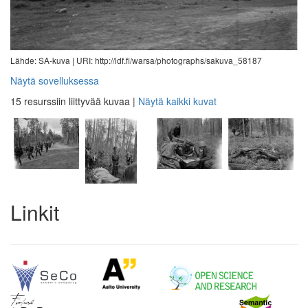
Lähde: SA-kuva |
URI: http://ldf.fi/warsa/photographs/sakuva_58187
Näytä sovelluksessa
15 resurssiin liittyvää kuvaa
|
Näytä kaikki kuvat
Linkit