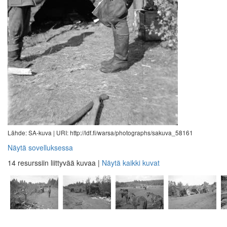
Lähde: SA-kuva |
URI: http://ldf.fi/warsa/photographs/sakuva_58161
Näytä sovelluksessa
14 resurssiin liittyvää kuvaa
|
Näytä kaikki kuvat