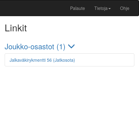
Palaute
Tietoja
Ohje
Linkit
Joukko-osastot (1)
Jalkaväkirykmentti 56 (Jatkosota)