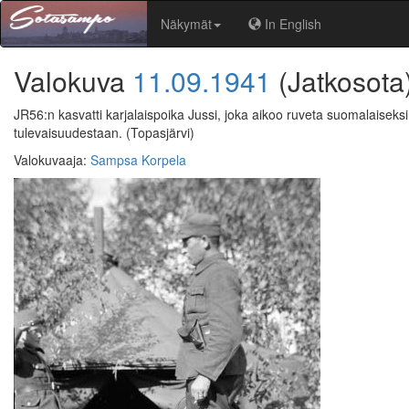
Näkymät
In English
Valokuva
11.09.1941
(Jatkosota
JR56:n kasvatti karjalaispoika Jussi, joka aikoo ruveta suomalaiseksi
tulevaisuudestaan.
(Topasjärvi)
Valokuvaaja
:
Sampsa Korpela