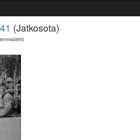
941
(Jatkosota)
 Hammaslahti)