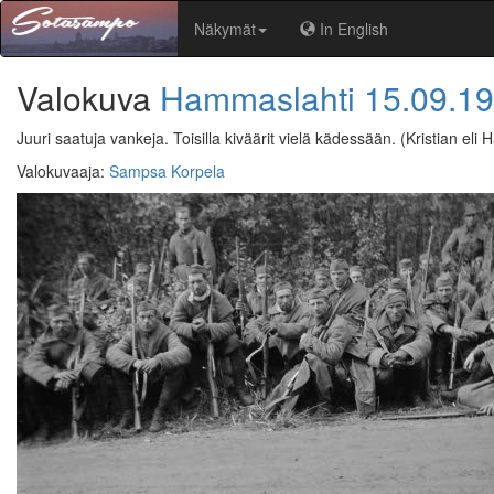
Näkymät
In English
Valokuva
Hammaslahti
15.09.1
Juuri saatuja vankeja. Toisilla kiväärit vielä kädessään.
(Kristian eli
Valokuvaaja
:
Sampsa Korpela