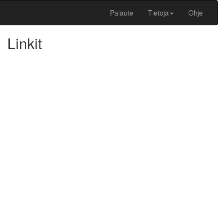
Palaute
Tietoja
Ohje
Linkit