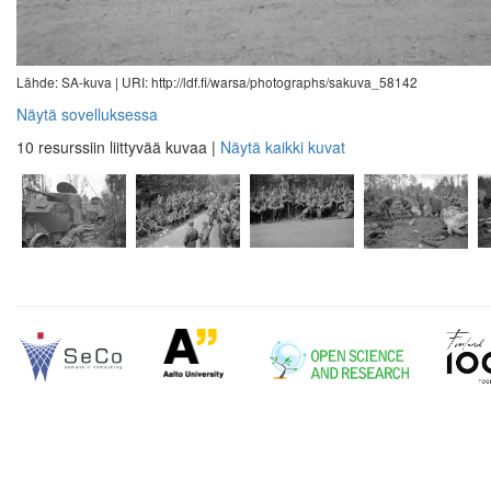
Lähde: SA-kuva |
URI: http://ldf.fi/warsa/photographs/sakuva_58142
Näytä sovelluksessa
10 resurssiin liittyvää kuvaa
|
Näytä kaikki kuvat