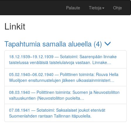
Palaute
Tietoja
Ohje
Linkit
Tapahtumia samalla alueella (4)
18.12.1939–19.12.1939 — Sotatoimi: Saarenpään linnake
taistelussa venäläisiä taistelulaivoja vastaan. Linnake…
05.02.1940–06.02.1940 — Poliittinen toiminta: Rouva Hella
Wuolijoen ensitunnustelujen jälkeen ulkoasiainministeri…
08.03.1940 — Poliittinen toiminta: Suomen ja Neuvostoliiton
valtuuskuntien (Neuvostoliiton puolelta…
07.08.1941 — Sotatoimi: Saksalaiset joukot etenivät
Suomenlahden rantaan Tallinnan itäpuolella.