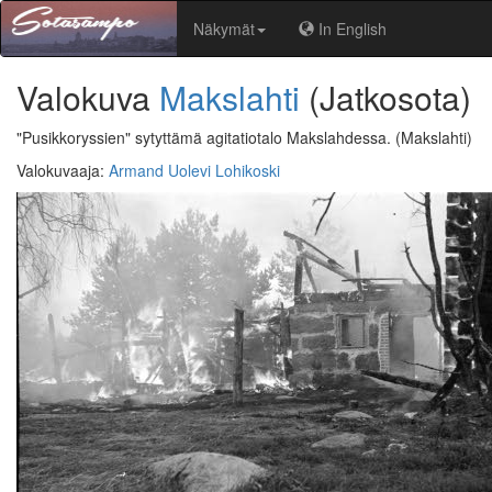
Näkymät
In English
Valokuva
Makslahti
(Jatkosota)
"Pusikkoryssien" sytyttämä agitatiotalo Makslahdessa.
(Makslahti)
Valokuvaaja
:
Armand Uolevi Lohikoski