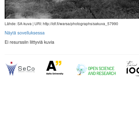
Lähde: SA-kuva |
URI: http://ldf.fi/warsa/photographs/sakuva_57990
Näytä sovelluksessa
Ei resurssiin liittyviä kuvia