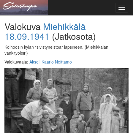
Toggl
naviga
Valokuva
Miehikkälä
18.09.1941
(Jatkosota)
Kolhoosin kylän "sivistyneistöä" lapsineen.
(Miehikkälän
vankityöleiri)
Valokuvaaja
:
Akseli Kaarlo Neittamo