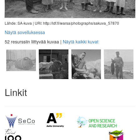
Lähde: SA-kuva |
URI: http://ldf.fi/warsa/photographs/sakuva_57870
Näytä sovelluksessa
52 resurssiin liittyvää kuvaa
|
Näytä kaikki kuvat
Linkit