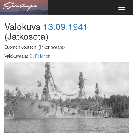
Toggl
naviga
Valokuva
13.09.1941
(Jatkosota)
Suomen Joutsen.
(Inkerinvaara)
Valokuvaaja
:
G. Feldhoff