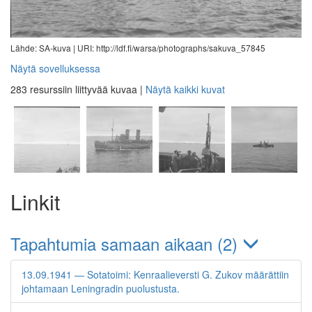
Lähde: SA-kuva |
URI: http://ldf.fi/warsa/photographs/sakuva_57845
Näytä sovelluksessa
283 resurssiin liittyvää kuvaa
|
Näytä kaikki kuvat
Linkit
Tapahtumia samaan aikaan (2)
13.09.1941 — Sotatoimi: Kenraalieversti G. Zukov määrättiin
johtamaan Leningradin puolustusta.