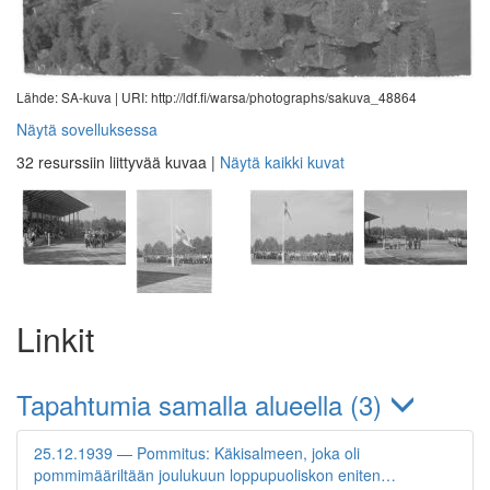
Lähde: SA-kuva |
URI: http://ldf.fi/warsa/photographs/sakuva_48864
Näytä sovelluksessa
32 resurssiin liittyvää kuvaa
|
Näytä kaikki kuvat
Linkit
Tapahtumia samalla alueella (3)
25.12.1939 — Pommitus: Käkisalmeen, joka oli
pommimääriltään joulukuun loppupuoliskon eniten…