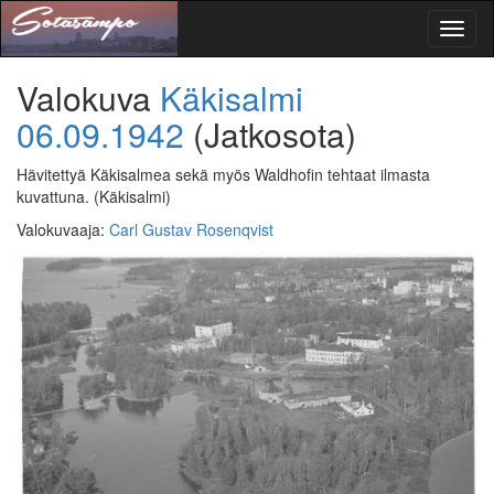
Toggl
naviga
Valokuva
Käkisalmi
06.09.1942
(Jatkosota)
Hävitettyä Käkisalmea sekä myös Waldhofin tehtaat ilmasta
kuvattuna.
(Käkisalmi)
Valokuvaaja
:
Carl Gustav Rosenqvist