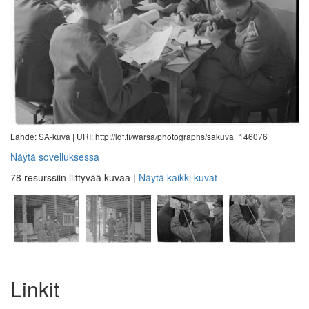
Lähde: SA-kuva |
URI: http://ldf.fi/warsa/photographs/sakuva_146076
Näytä sovelluksessa
78 resurssiin liittyvää kuvaa
|
Näytä kaikki kuvat
Linkit