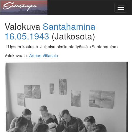
Toggl
naviga
Valokuva
Santahamina
16.05.1943
(Jatkosota)
It.Upseerikoulusta. Julkaisutoimikunta työssä.
(Santahamina)
Valokuvaaja
:
Armas Viitasalo