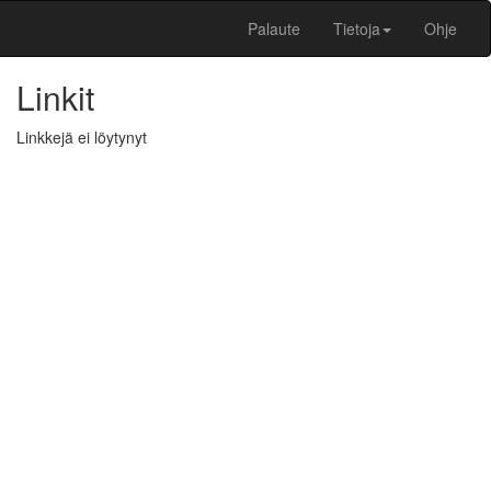
Palaute
Tietoja
Ohje
Linkit
Linkkejä ei löytynyt