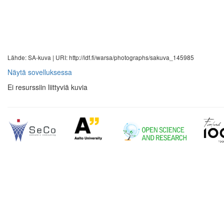
Lähde: SA-kuva |
URI: http://ldf.fi/warsa/photographs/sakuva_145985
Näytä sovelluksessa
Ei resurssiin liittyviä kuvia