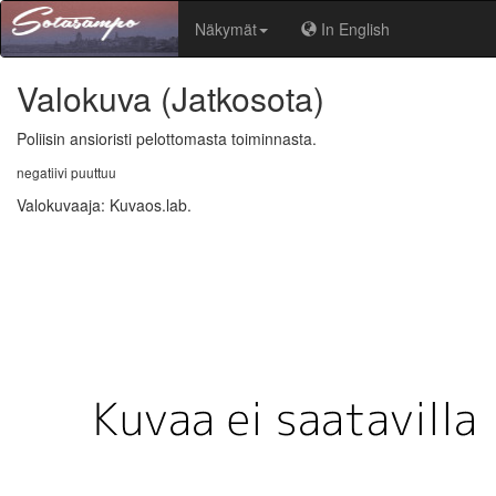
Näkymät
In English
Valokuva
(Jatkosota)
Poliisin ansioristi pelottomasta toiminnasta.
negatiivi puuttuu
Valokuvaaja
:
Kuvaos.lab.