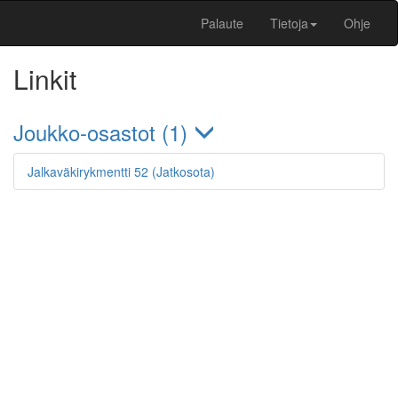
Palaute
Tietoja
Ohje
Linkit
Joukko-osastot (1)
Jalkaväkirykmentti 52 (Jatkosota)