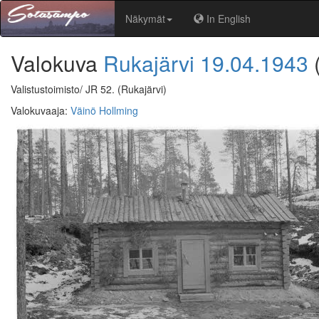
Näkymät
In English
Valokuva
Rukajärvi
19.04.1943
Valistustoimisto/ JR 52.
(Rukajärvi)
Valokuvaaja
:
Väinö Hollming