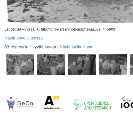
Lähde: SA-kuva |
URI: http://ldf.fi/warsa/photographs/sakuva_145803
Näytä sovelluksessa
93 resurssiin liittyvää kuvaa
|
Näytä kaikki kuvat