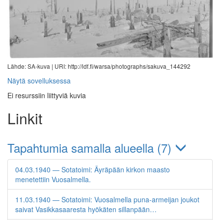
Lähde: SA-kuva |
URI: http://ldf.fi/warsa/photographs/sakuva_144292
Näytä sovelluksessa
Ei resurssiin liittyviä kuvia
Linkit
Tapahtumia samalla alueella (7)
04.03.1940 — Sotatoimi: Äyräpään kirkon maasto
menetettiin Vuosalmella.
11.03.1940 — Sotatoimi: Vuosalmella puna-armeijan joukot
saivat Vasikkasaaresta hyökäten sillanpään…