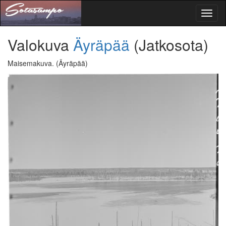
Toggl
naviga
Valokuva
Äyräpää
(Jatkosota)
Maisemakuva.
(Äyräpää)