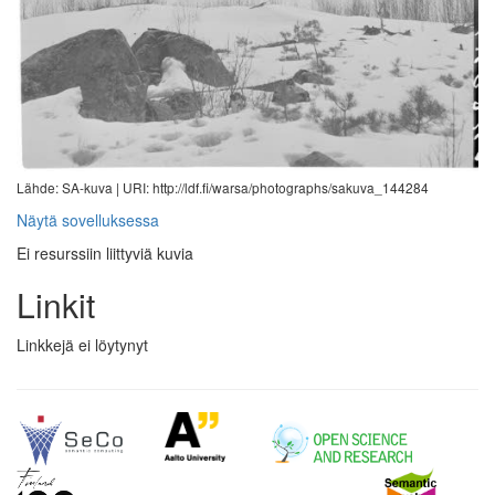
Lähde: SA-kuva |
URI: http://ldf.fi/warsa/photographs/sakuva_144284
Näytä sovelluksessa
Ei resurssiin liittyviä kuvia
Linkit
Linkkejä ei löytynyt