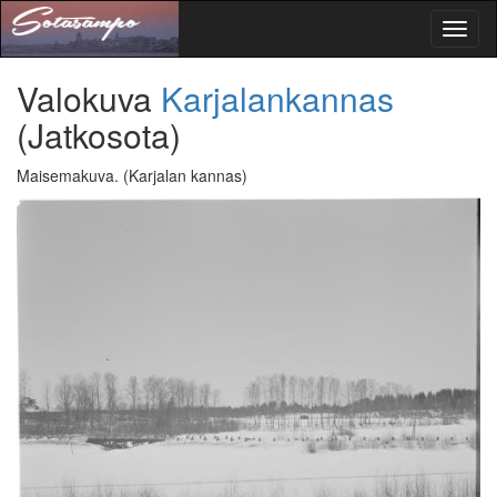
Toggl
naviga
Valokuva
Karjalankannas
(Jatkosota)
Maisemakuva.
(Karjalan kannas)