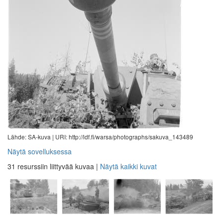
Lähde: SA-kuva |
URI: http://ldf.fi/warsa/photographs/sakuva_143489
Näytä sovelluksessa
31 resurssiin liittyvää kuvaa
|
Näytä kaikki kuvat