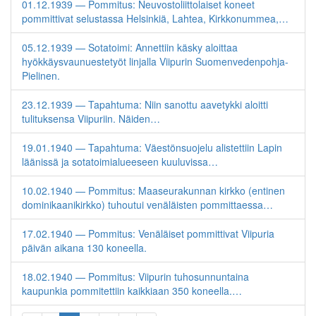
01.12.1939 — Pommitus: Neuvostoliittolaiset koneet
pommittivat selustassa Helsinkiä, Lahtea, Kirkkonummea,…
05.12.1939 — Sotatoimi: Annettiin käsky aloittaa
hyökkäysvaunuestetyöt linjalla Viipurin Suomenvedenpohja-
Pielinen.
23.12.1939 — Tapahtuma: Niin sanottu aavetykki aloitti
tulituksensa Viipuriin. Näiden…
19.01.1940 — Tapahtuma: Väestönsuojelu alistettiin Lapin
läänissä ja sotatoimialueeseen kuuluvissa…
10.02.1940 — Pommitus: Maaseurakunnan kirkko (entinen
dominikaanikirkko) tuhoutui venäläisten pommittaessa…
17.02.1940 — Pommitus: Venäläiset pommittivat Viipuria
päivän aikana 130 koneella.
18.02.1940 — Pommitus: Viipurin tuhosunnuntaina
kaupunkia pommitettiin kaikkiaan 350 koneella.…