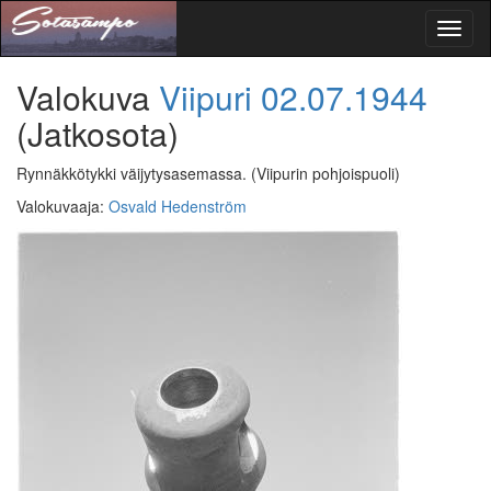
Toggl
naviga
Valokuva
Viipuri
02.07.1944
(Jatkosota)
Rynnäkkötykki väijytysasemassa.
(Viipurin pohjoispuoli)
Valokuvaaja
:
Osvald Hedenström