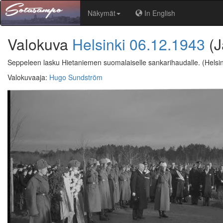
Näkymät
In English
Valokuva
Helsinki
06.12.1943
(J
Seppeleen lasku Hietaniemen suomalaiselle sankarihaudalle.
(Helsin
Valokuvaaja
:
Hugo Sundström