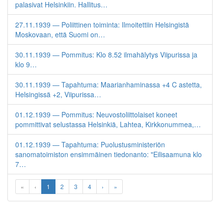
palasivat Helsinkiin. Hallitus…
27.11.1939 — Poliittinen toiminta: Ilmoitettiin Helsingistä
Moskovaan, että Suomi on…
30.11.1939 — Pommitus: Klo 8.52 ilmahälytys Viipurissa ja
klo 9…
30.11.1939 — Tapahtuma: Maarianhaminassa +4 C astetta,
Helsingissä +2, Viipurissa…
01.12.1939 — Pommitus: Neuvostoliittolaiset koneet
pommittivat selustassa Helsinkiä, Lahtea, Kirkkonummea,…
01.12.1939 — Tapahtuma: Puolustusministeriön
sanomatoimiston ensimmäinen tiedonanto: "Eilisaamuna klo
7…
«
‹
1
2
3
4
›
»