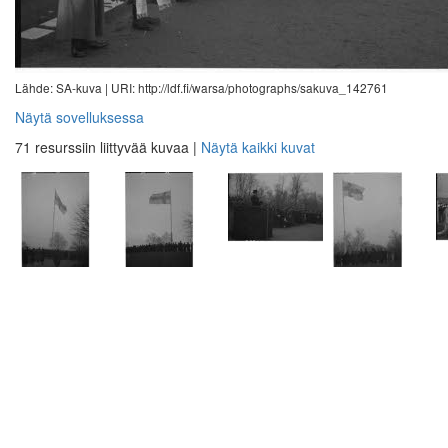
Lähde: SA-kuva |
URI: http://ldf.fi/warsa/photographs/sakuva_142761
Näytä sovelluksessa
71 resurssiin liittyvää kuvaa
|
Näytä kaikki kuvat