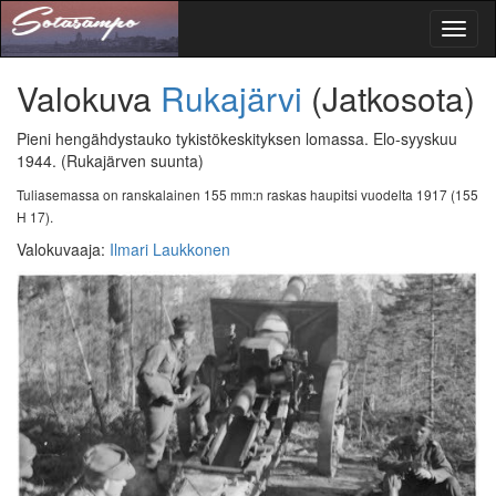
Toggl
naviga
Valokuva
Rukajärvi
(Jatkosota)
Pieni hengähdystauko tykistökeskityksen lomassa. Elo-syyskuu
1944.
(Rukajärven suunta)
Tuliasemassa on ranskalainen 155 mm:n raskas haupitsi vuodelta 1917 (155
H 17).
Valokuvaaja
:
Ilmari Laukkonen