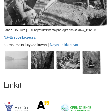
Lähde: SA-kuva |
URI: http://ldf.fi/warsa/photographs/sakuva_126123
Näytä sovelluksessa
86 resurssiin liittyvää kuvaa
|
Näytä kaikki kuvat
Linkit