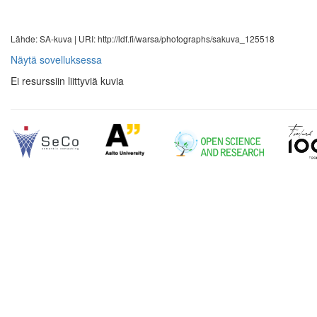
Lähde: SA-kuva |
URI: http://ldf.fi/warsa/photographs/sakuva_125518
Näytä sovelluksessa
Ei resurssiin liittyviä kuvia