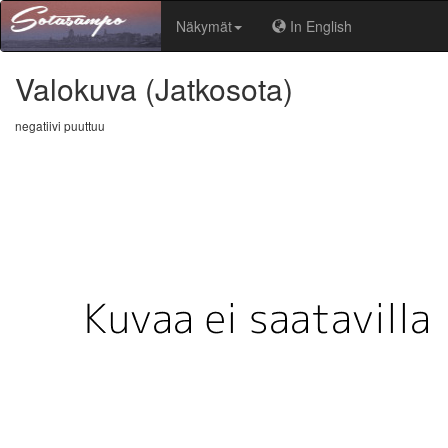
Näkymät
In English
Valokuva
(Jatkosota)
negatiivi puuttuu