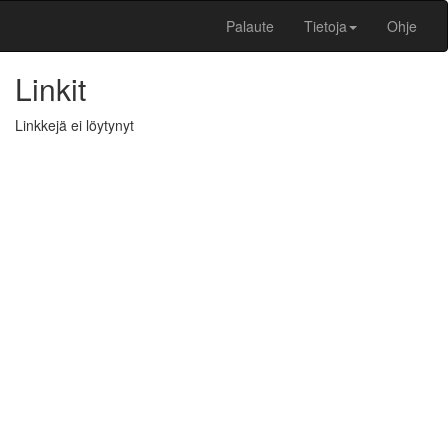
Palaute
Tietoja
Ohje
Linkit
Linkkejä ei löytynyt