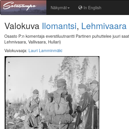
Näkymät
In English
Valokuva
Ilomantsi
,
Lehmivaara
Osasto P:n komentaja everstiluutnantti Partinen puhuttelee juuri saat
Lehmivaara, Vallivaara, Hullari)
Valokuvaaja
:
Lauri Lamminmäki