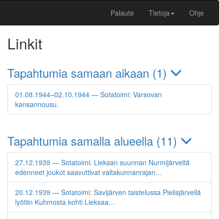
Palaute
Tietoja
Ohje
Linkit
Tapahtumia samaan aikaan (1)
01.08.1944–02.10.1944 — Sotatoimi: Varsovan
kansannousu.
Tapahtumia samalla alueella (11)
27.12.1939 — Sotatoimi: Lieksan suunnan Nurmijärveltä
edenneet joukot saavuttivat valtakunnanrajan…
20.12.1939 — Sotatoimi: Savijärven taistelussa Pielisjärvellä
lyötiin Kuhmosta kohti Lieksaa…