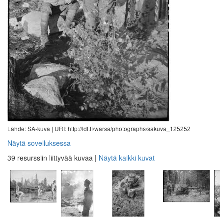
Lähde: SA-kuva |
URI: http://ldf.fi/warsa/photographs/sakuva_125252
Näytä sovelluksessa
39 resurssiin liittyvää kuvaa
|
Näytä kaikki kuvat