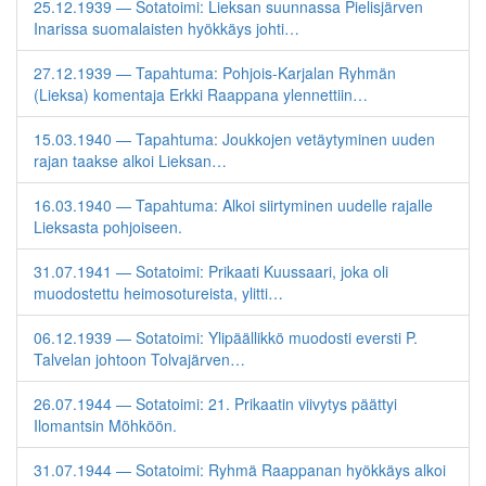
25.12.1939 — Sotatoimi: Lieksan suunnassa Pielisjärven
Inarissa suomalaisten hyökkäys johti…
27.12.1939 — Tapahtuma: Pohjois-Karjalan Ryhmän
(Lieksa) komentaja Erkki Raappana ylennettiin…
15.03.1940 — Tapahtuma: Joukkojen vetäytyminen uuden
rajan taakse alkoi Lieksan…
16.03.1940 — Tapahtuma: Alkoi siirtyminen uudelle rajalle
Lieksasta pohjoiseen.
31.07.1941 — Sotatoimi: Prikaati Kuussaari, joka oli
muodostettu heimosotureista, ylitti…
06.12.1939 — Sotatoimi: Ylipäällikkö muodosti eversti P.
Talvelan johtoon Tolvajärven…
26.07.1944 — Sotatoimi: 21. Prikaatin viivytys päättyi
Ilomantsin Möhköön.
31.07.1944 — Sotatoimi: Ryhmä Raappanan hyökkäys alkoi