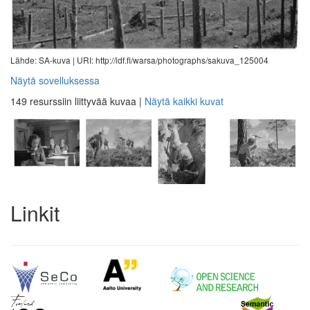
Lähde: SA-kuva |
URI: http://ldf.fi/warsa/photographs/sakuva_125004
Näytä sovelluksessa
149 resurssiin liittyvää kuvaa
|
Näytä kaikki kuvat
Linkit