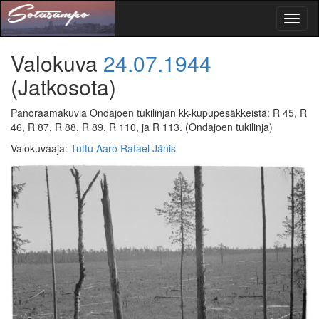
Toggl
naviga
Valokuva
24.07.1944
(Jatkosota)
Panoraamakuvia Ondajoen tukilinjan kk-kupupesäkkeistä: R 45, R
46, R 87, R 88, R 89, R 110, ja R 113.
(Ondajoen tukilinja)
Valokuvaaja
:
Tuttu Aaro Rafael Jänis