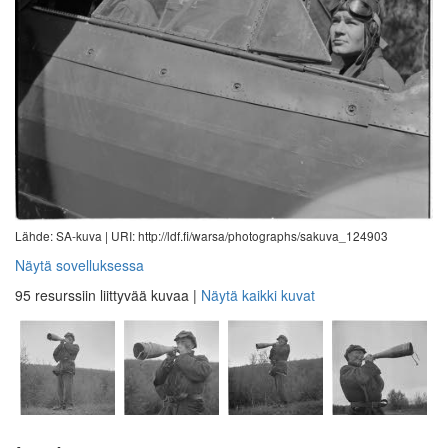
Lähde: SA-kuva |
URI: http://ldf.fi/warsa/photographs/sakuva_124903
Näytä sovelluksessa
95 resurssiin liittyvää kuvaa
|
Näytä kaikki kuvat