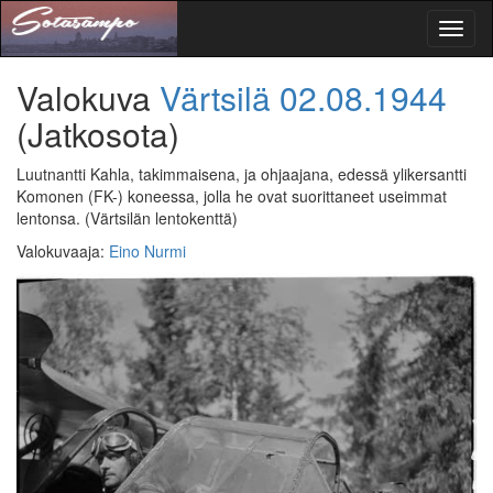
Toggl
naviga
Valokuva
Värtsilä
02.08.1944
(Jatkosota)
Luutnantti Kahla, takimmaisena, ja ohjaajana, edessä ylikersantti
Komonen (FK-) koneessa, jolla he ovat suorittaneet useimmat
lentonsa.
(Värtsilän lentokenttä)
Valokuvaaja
:
Eino Nurmi