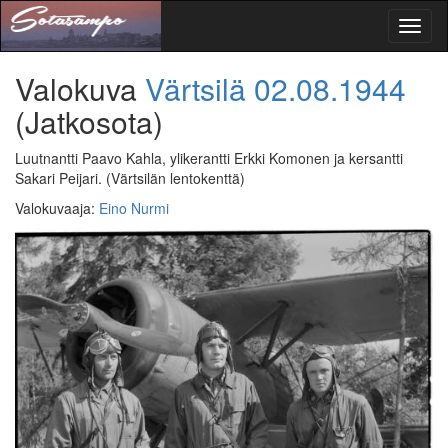
Toggl
naviga
Valokuva
Värtsilä
02.08.1944
(Jatkosota)
Luutnantti Paavo Kahla, ylikerantti Erkki Komonen ja kersantti
Sakari Peijari.
(Värtsilän lentokenttä)
Valokuvaaja
:
Eino Nurmi