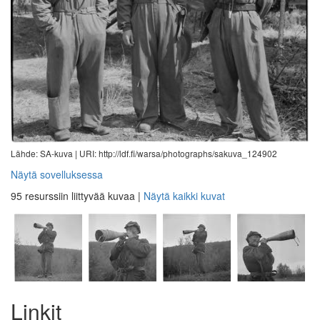
Lähde: SA-kuva |
URI: http://ldf.fi/warsa/photographs/sakuva_124902
Näytä sovelluksessa
95 resurssiin liittyvää kuvaa
|
Näytä kaikki kuvat
Linkit