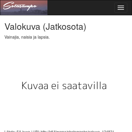
Toggl
naviga
Valokuva
(Jatkosota)
Vainajia, naisia ja lapsia.
Lähde: SA-kuva |
URI: http://ldf.fi/warsa/photographs/sakuva_124821