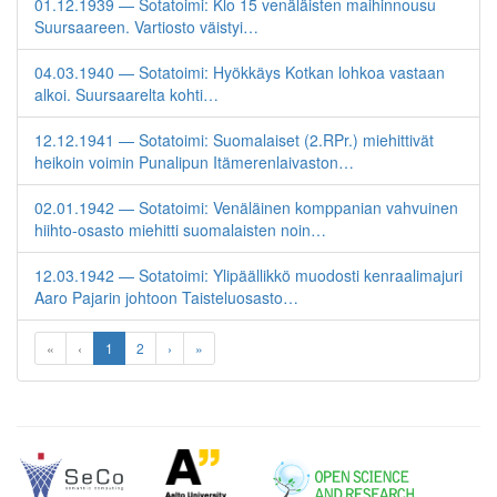
01.12.1939 — Sotatoimi: Klo 15 venäläisten maihinnousu
Suursaareen. Vartiosto väistyi…
04.03.1940 — Sotatoimi: Hyökkäys Kotkan lohkoa vastaan
alkoi. Suursaarelta kohti…
12.12.1941 — Sotatoimi: Suomalaiset (2.RPr.) miehittivät
heikoin voimin Punalipun Itämerenlaivaston…
02.01.1942 — Sotatoimi: Venäläinen komppanian vahvuinen
hiihto-osasto miehitti suomalaisten noin…
12.03.1942 — Sotatoimi: Ylipäällikkö muodosti kenraalimajuri
Aaro Pajarin johtoon Taisteluosasto…
«
‹
1
2
›
»