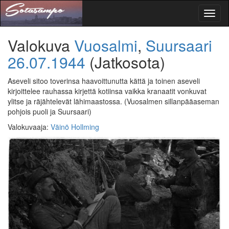
Toggl
naviga
Valokuva
Vuosalmi
,
Suursaari
26.07.1944
(Jatkosota)
Aseveli sitoo toverinsa haavoittunutta kättä ja toinen aseveli
kirjoittelee rauhassa kirjettä kotiinsa vaikka kranaatit vonkuvat
ylitse ja räjähtelevät lähimaastossa.
(Vuosalmen sillanpääaseman
pohjois puoli ja Suursaari)
Valokuvaaja
:
Väinö Hollming