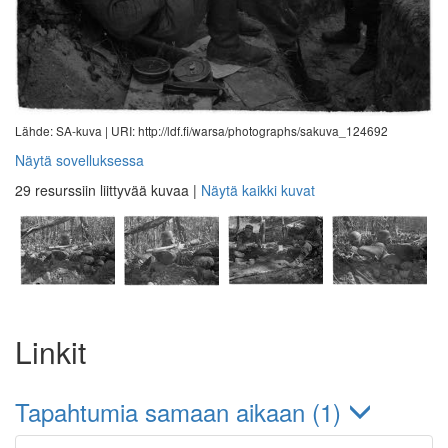
Lähde: SA-kuva |
URI: http://ldf.fi/warsa/photographs/sakuva_124692
Näytä sovelluksessa
29 resurssiin liittyvää kuvaa
|
Näytä kaikki kuvat
Linkit
Tapahtumia samaan aikaan (1)