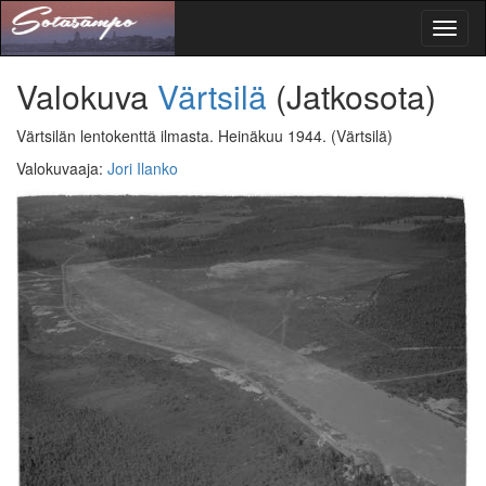
Toggl
naviga
Valokuva
Värtsilä
(Jatkosota)
Värtsilän lentokenttä ilmasta. Heinäkuu 1944.
(Värtsilä)
Valokuvaaja
:
Jori Ilanko