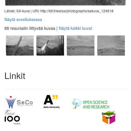
Lähde: SA-kuva |
URI: http://ldf.fi/warsa/photographs/sakuva_124618
Näytä sovelluksessa
88 resurssiin liittyvää kuvaa
|
Näytä kaikki kuvat
Linkit