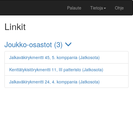
Palaute
Tietoja
Ohje
Linkit
Joukko-osastot (3)
Jalkaväkirykmentti 45, 5. komppania (Jatkosota)
Kenttätykistörykmentti 11, III patteristo (Jatkosota)
Jalkaväkirykmentti 24, 4. komppania (Jatkosota)