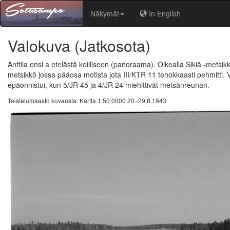
Näkymät
In English
Valokuva
(Jatkosota)
Anttila ensi a etelästä koilliseen (panoraama). Oikealla Sikiä -metsikk
metsikkö jossa pääosa motista jota III/KTR 11 tehokkaasti pehmitti. 
epäonnistui, kun 5/JR 45 ja 4/JR 24 miehittivät metsänreunan.
Taistelumaasto kuvausta. Kartta 1:50 0000 20.-29.8.1943