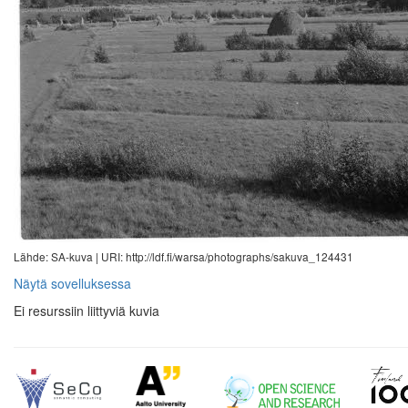
Lähde: SA-kuva |
URI: http://ldf.fi/warsa/photographs/sakuva_124431
Näytä sovelluksessa
Ei resurssiin liittyviä kuvia