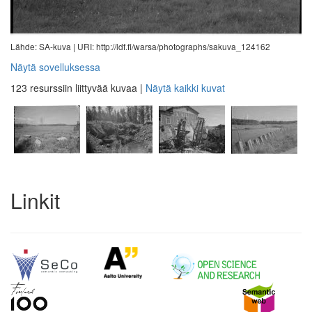
Lähde: SA-kuva |
URI: http://ldf.fi/warsa/photographs/sakuva_124162
Näytä sovelluksessa
123 resurssiin liittyvää kuvaa
|
Näytä kaikki kuvat
Linkit