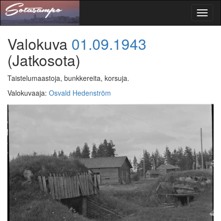
Toggl
naviga
Valokuva
01.09.1943
(Jatkosota)
Taistelumaastoja, bunkkereita, korsuja.
Valokuvaaja
:
Osvald Hedenström